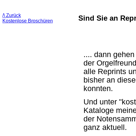
/\ Zurück
Sind Sie an Rep
Kostenlose Broschüren
.... dann gehe
der Orgelfreund
alle Reprints u
bisher an diese
konnten.
Und unter "kos
Kataloge meine
der Notensamml
ganz aktuell.